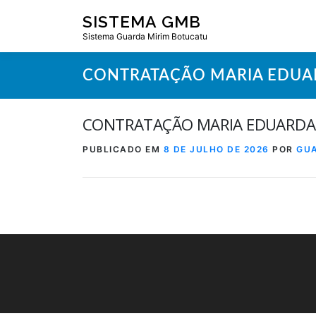
Pular
SISTEMA GMB
para
Sistema Guarda Mirim Botucatu
o
conteúdo
CONTRATAÇÃO MARIA EDUA
CONTRATAÇÃO MARIA EDUARDA
PUBLICADO EM
8 DE JULHO DE 2026
POR
GU